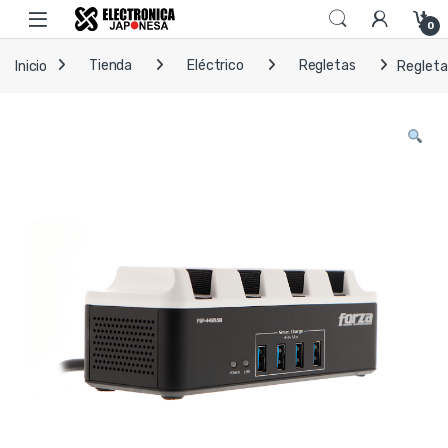
Skip to navigation
Skip to content
Open
0
Inicio
Tienda
Eléctrico
Regletas
Regleta