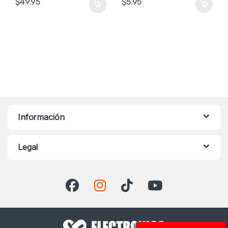
$
49.95
$
5.95
Información
Legal