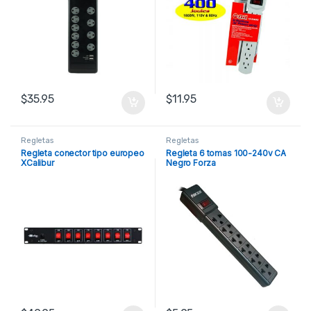
$
35.95
$
11.95
Regletas
Regletas
Regleta conector tipo europeo
Regleta 6 tomas 100-240v CA
XCalibur
Negro Forza