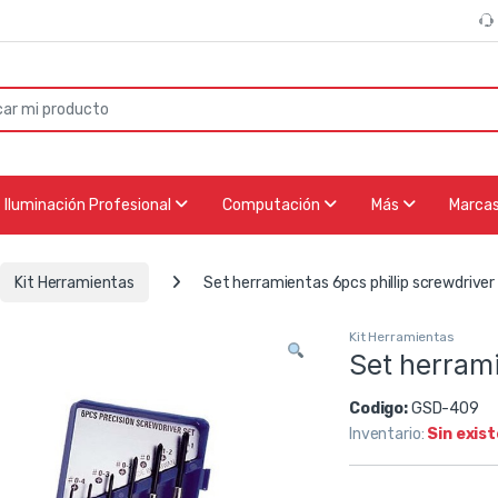
or:
Iluminación Profesional
Computación
Más
Marca
Kit Herramientas
Set herramientas 6pcs phillip screwdriver
Kit Herramientas
Set herrami
Codigo:
GSD-409
Inventario:
Sin exis