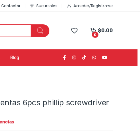
Contactar
Sucursales
Acceder/Registrarse
$
0.00
0
s
Blog
entas 6pcs phillip screwdriver
tencias