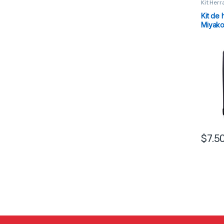
Kit Her
Kit de 
Miyak
$
7.5