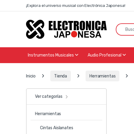
Skip to navigation
Skip to content
¡Explora el universo musical con Electrónica Japonesa!
Search f
Instrumentos Musicales
Audio Profesional
Inicio
Tienda
Herramientas
Ver categorías
Herramientas
Cintas Aislanates