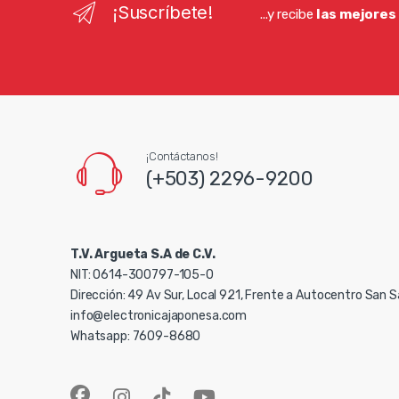
¡Suscríbete!
...y recibe
las mejores
¡Contáctanos!
(+503) 2296-9200
T.V. Argueta S.A de C.V.
NIT: 0614-300797-105-0
Dirección: 49 Av Sur, Local 921, Frente a Autocentro San 
info@electronicajaponesa.com
Whatsapp: 7609-8680