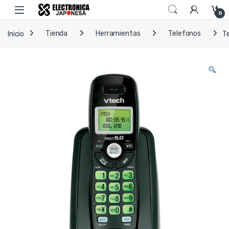
Skip to navigation
Skip to content
Open
0
Inicio
Tienda
Herramientas
Telefonos
T