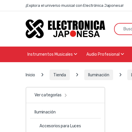
Skip to navigation
Skip to content
¡Explora el universo musical con Electrónica Japonesa!
Search f
Instrumentos Musicales
Audio Profesional
Inicio
Tienda
Iluminación
Ver categorías
Iluminación
Accesorios para Luces