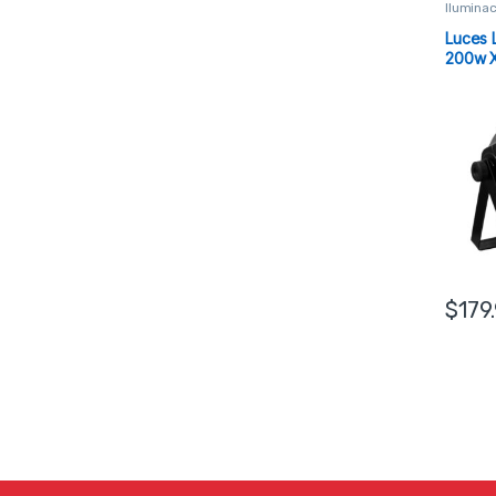
Ilumina
Luces
200w X
$
179