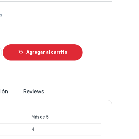
os
na de humo 1 galón density Xcalibur quantity
Agregar al carrito
ión
Reviews
Más de 5
4