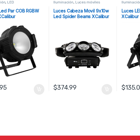
ción
,
LED
Iluminación
,
Luces móviles
Iluminació
 Led Par COB RGBW
Luces Cabeza Movil 9x10w
Luces LE
Calibur
Led Spider Beams XCalibur
XCalibur
.95
$
374.99
$
135.