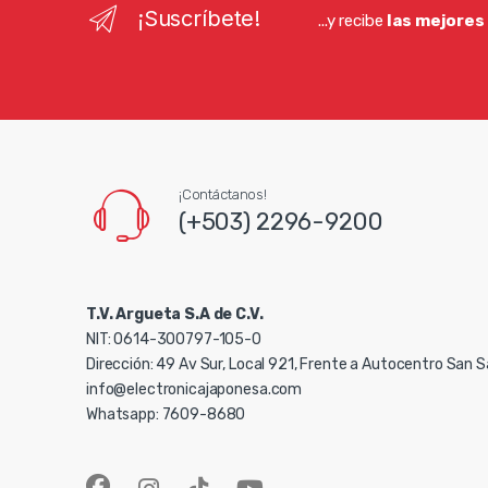
¡Suscríbete!
...y recibe
las mejores
¡Contáctanos!
(+503) 2296-9200
T.V. Argueta S.A de C.V.
NIT: 0614-300797-105-0
Dirección: 49 Av Sur, Local 921, Frente a Autocentro San 
info@electronicajaponesa.com
Whatsapp: 7609-8680