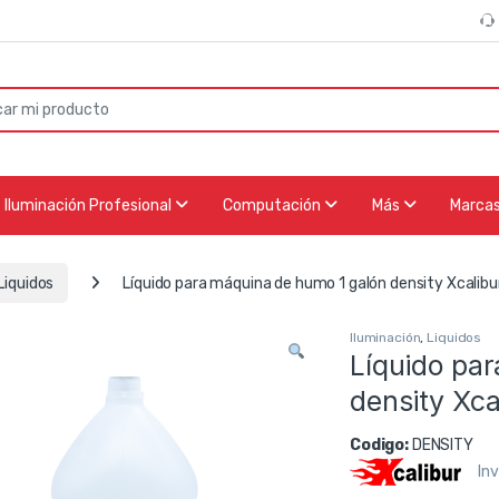
or:
Iluminación Profesional
Computación
Más
Marca
Liquidos
Líquido para máquina de humo 1 galón density Xcalibu
Iluminación
,
Liquidos
Líquido pa
density Xca
Codigo:
DENSITY
In