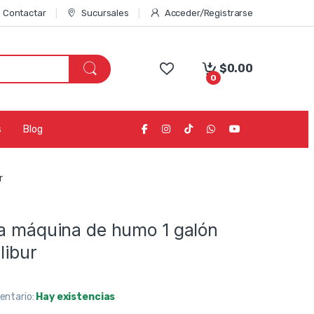
Contactar
Sucursales
Acceder/Registrarse
$
0.00
0
s
Blog
r
ra máquina de humo 1 galón
libur
ventario:
Hay existencias