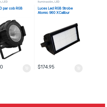
n
,
LED
Iluminación
,
LED
D par cob RGB
Luces Led RGB Strobe
Atomic 960 XCalibur
00
$
174.95