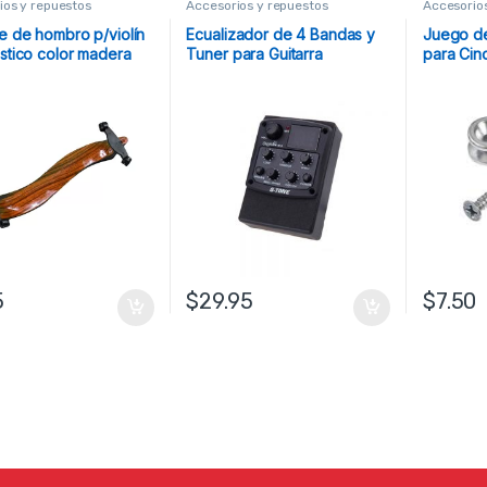
ios y repuestos
Accesorios y repuestos
Accesorio
e de hombro p/violín
Ecualizador de 4 Bandas y
Juego d
ástico color madera
Tuner para Guitarra
para Cin
Planet W
5
$
29.95
$
7.50