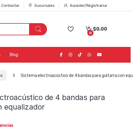
Contactar
Sucursales
Acceder/Registrarse
$
0.00
0
s
Blog
os
Sistema electroacústico de 4 bandas para guitarra con equ
ectroacústico de 4 bandas para
n equalizador
tencias