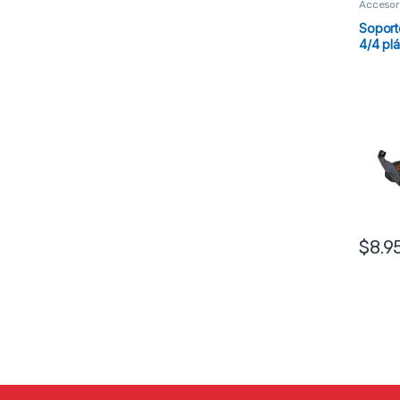
Accesor
Soport
4/4 pl
$
8.9