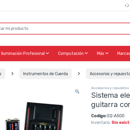
or:
Iluminación Profesional
Computación
Más
Marca
s
Instrumentos de Cuerda
Accesorios y repuest
Accesorios y repuestos
Sistema el
guitarra co
Codigo:
EQ-A500
Inventario:
Sin exis