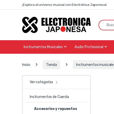
Skip to navigation
Skip to content
¡Explora el universo musical con Electrónica Japonesa!
Search f
Instrumentos Musicales
Audio Profesional
Inicio
Tienda
Instrumentos musicale
Ver categorías
Instrumentos de Cuerda
Accesorios y repuestos