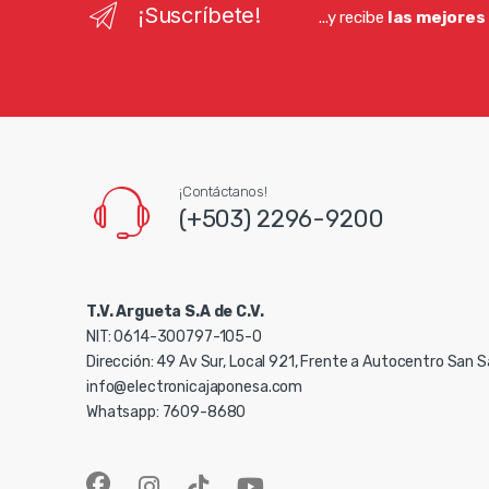
¡Suscríbete!
...y recibe
las mejores
¡Contáctanos!
(+503) 2296-9200
T.V. Argueta S.A de C.V.
NIT: 0614-300797-105-0
Dirección: 49 Av Sur, Local 921, Frente a Autocentro San 
info@electronicajaponesa.com
Whatsapp: 7609-8680