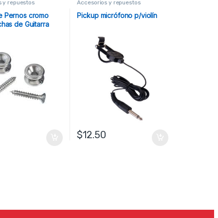
s y repuestos
Accesorios y repuestos
e Pernos cromo
Pickup micrófono p/violín
chas de Guitarra
aves
$
12.50