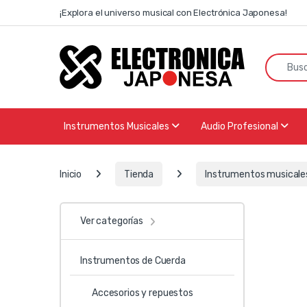
Skip to navigation
Skip to content
¡Explora el universo musical con Electrónica Japonesa!
Search f
Instrumentos Musicales
Audio Profesional
Inicio
Tienda
Instrumentos musicale
Ver categorías
Instrumentos de Cuerda
Accesorios y repuestos