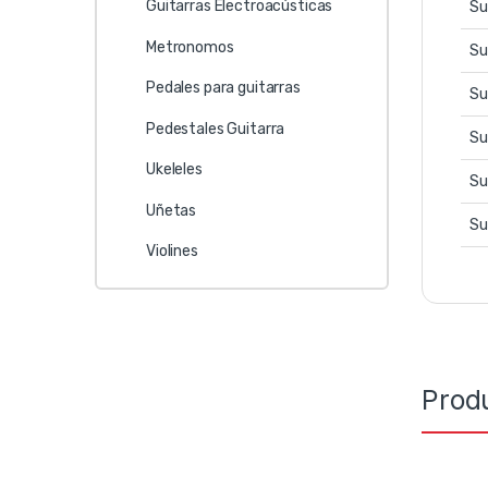
Guitarras Electroacústicas
Su
Metronomos
Su
Pedales para guitarras
Su
Pedestales Guitarra
Su
Ukeleles
Su
Uñetas
Su
Violines
Prod