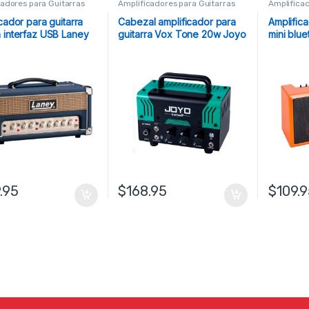
cadores para Guitarras
Amplificadores para Guitarras
Amplificad
cador para guitarra
Cabezal amplificador para
Amplific
 interfaz USB Laney
guitarra Vox Tone 20w Joyo
mini blu
.95
$
168.95
$
109.