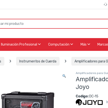
or:
Iluminación Profesional
Computación
Más
Marca
s
Instrumentos de Cuerda
Amplificadores para G
Amplificadores para Gui
Amplificado
Joyo
Codigo:
DC-15
I