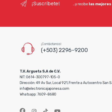
¡Suscríbete!
...y recibe
las mejores
¡Contáctanos!
(+503) 2296-9200
T.V. Argueta S.A de C.V.
NIT: 0614-300797-105-0
Dirección: 49 Av Sur, Local 921, Frente a Autocentro San 
info@electronicajaponesa.com
Whatsapp: 7609-8680