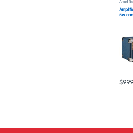
Amplifi
Amplifi
5w con
$
999