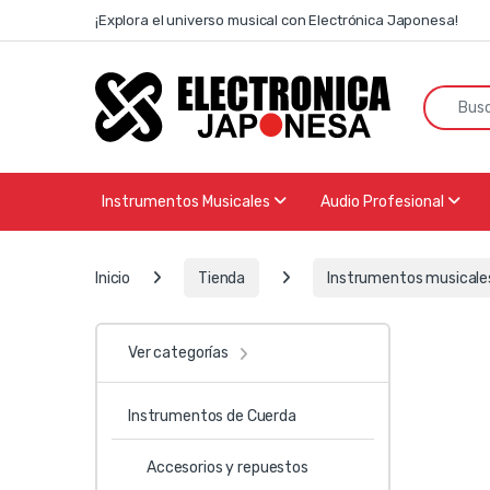
Skip to navigation
Skip to content
¡Explora el universo musical con Electrónica Japonesa!
Search f
Instrumentos Musicales
Audio Profesional
Inicio
Tienda
Instrumentos musicale
Ver categorías
Instrumentos de Cuerda
Accesorios y repuestos