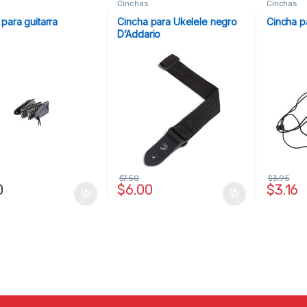
Cinchas
Cinchas
para guitarra
Cincha para Ukelele negro
Cincha p
D’Addario
$
7.50
$
3.95
0
$
6.00
$
3.16