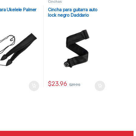
Cinchas
ara Ukelele Palmer
Cincha para guitarra auto
lock negro Daddario
$
23.96
$
29.95