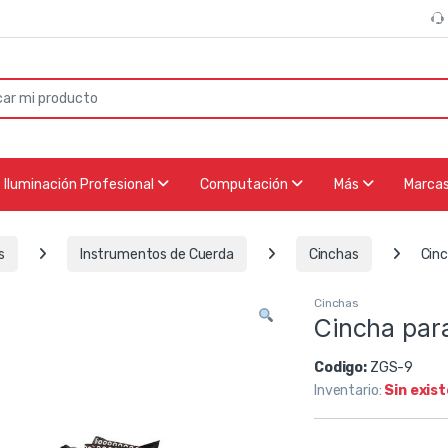
or:
Iluminación Profesional
Computación
Más
Marca
s
Instrumentos de Cuerda
Cinchas
Cinc
Cinchas
Cincha para
Codigo:
ZGS-9
Inventario:
Sin exis