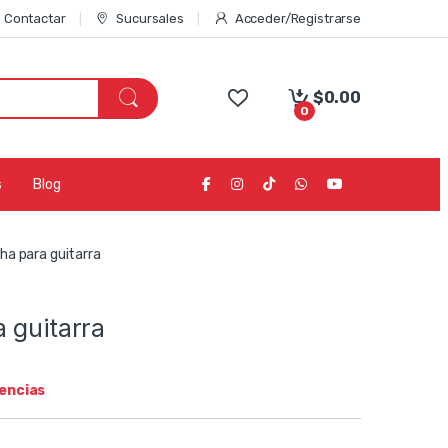
Contactar
Sucursales
Acceder/Registrarse
$
0.00
0
s
Blog
ha para guitarra
 guitarra
tencias