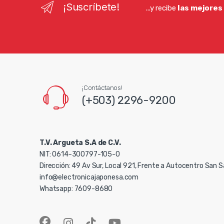
¡Suscríbete!
...y recibe
las mejores
¡Contáctanos!
(+503) 2296-9200
T.V. Argueta S.A de C.V.
NIT: 0614-300797-105-0
Dirección: 49 Av Sur, Local 921, Frente a Autocentro San 
info@electronicajaponesa.com
Whatsapp: 7609-8680