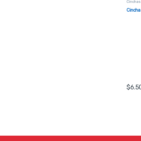
Cinchas
Cincha 
$
6.5