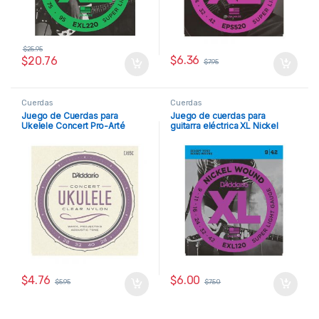
$
25.95
$
6.36
$
20.76
$
7.95
Cuerdas
Cuerdas
Juego de Cuerdas para
Juego de cuerdas para
Ukelele Concert Pro-Arté
guitarra eléctrica XL Nickel
Nylon D’Addario
Wound .009 / .042 D’Addario
$
4.76
$
6.00
$
5.95
$
7.50