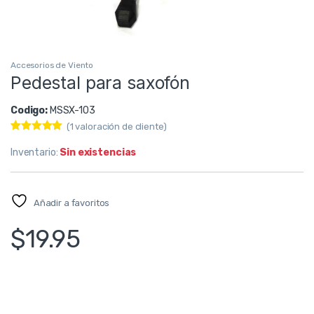
Accesorios de Viento
Pedestal para saxofón
Codigo:
MSSX-103
(
1
valoración de cliente)
Valorado con
1
5.00
de 5
Inventario:
Sin existencias
en base a
valoración
de un cliente
Añadir a favoritos
$
19.95