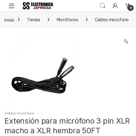
Skip to navigation
Skip to content
Open
0
Inicio
Tienda
Micrófonos
Cables microfono
Cables microfono
Extensión para micrófono 3 pin XLR
macho a XLR hembra 50FT