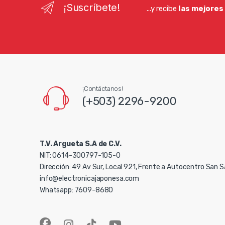
¡Suscríbete!
...y recibe
las mejores
¡Contáctanos!
(+503) 2296-9200
T.V. Argueta S.A de C.V.
NIT: 0614-300797-105-0
Dirección: 49 Av Sur, Local 921, Frente a Autocentro San 
info@electronicajaponesa.com
Whatsapp: 7609-8680