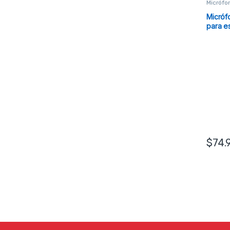
Micrófo
Micróf
para e
$
74.