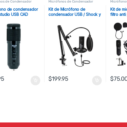
nos de Condensador
Micrófonos de Condensador
Micrófono
ono de condensador
Kit de Micrófono de
Kit de mi
studio USB CAD
condensador USB / Shock y
filtro an
pedestal Fifine
95
$
199.95
$
75.0