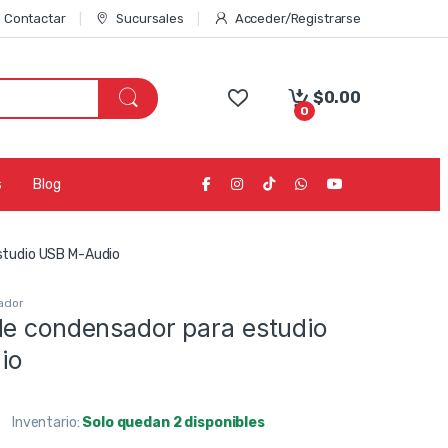
Contactar
Sucursales
Acceder/Registrarse
$
0.00
0
s
Blog
studio USB M-Audio
ador
de condensador para estudio
io
Inventario:
Solo quedan 2 disponibles