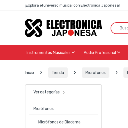
Skip to navigation
Skip to content
¡Explora el universo musical con Electrónica Japonesa!
Search f
Instrumentos Musicales
Audio Profesional
Inicio
Tienda
Micrófonos
Ver categorías
Micrófonos
Micrófonos de Diadema