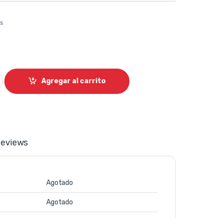
os
ensador para estudio USB M-Audio quantity
Agregar al carrito
eviews
Agotado
Agotado