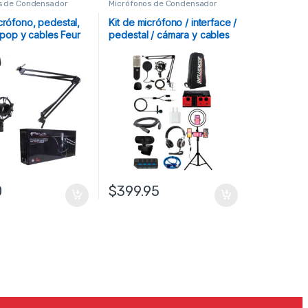
s de Condensador
Micrófonos de Condensador
crófono, pedestal,
Kit de micrófono / interface /
ti pop y cables Feur
pedestal / cámara y cables
marca Blastking
0
$
399.95