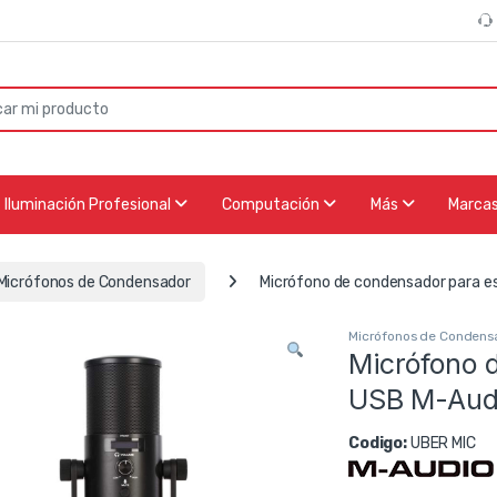
or:
Iluminación Profesional
Computación
Más
Marca
Micrófonos de Condensador
Micrófono de condensador para e
Micrófonos de Condens
Micrófono 
USB M-Aud
Codigo:
UBER MIC