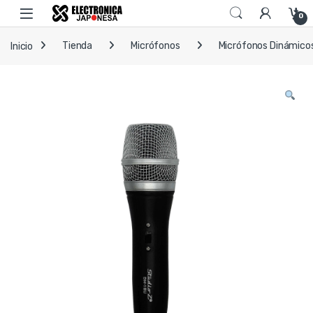
Skip to navigation
Skip to content
Open
0
Inicio
Tienda
Micrófonos
Micrófonos Dinámico