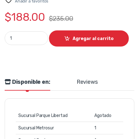
Añadir a favoritos
$
188.00
$
235.00
Consola pasiva 12 canales Preamp/Eq Pro Fx Mackie quantity
Agregar al carrito
Disponible en:
Reviews
Sucursal Parque Libertad
Agotado
Sucursal Metrosur
1