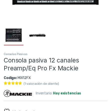
Consolas Pasivas
Consola pasiva 12 canales
Preamp/Eq Pro Fx Mackie
Codigo:
MIX12FX
(
1
valoración de cliente)
Valorado con
1
5.00
de 5
Inventario:
Hay existencias
en base a
valoración
de un cliente