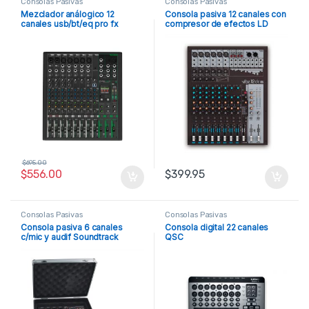
Consolas Pasivas
Consolas Pasivas
Mezclador análogico 12
Consola pasiva 12 canales con
canales usb/bt/eq pro fx
compresor de efectos LD
Mackie
Systems
$
695.00
$
556.00
$
399.95
Consolas Pasivas
Consolas Pasivas
Consola pasiva 6 canales
Consola digital 22 canales
c/mic y audif Soundtrack
QSC