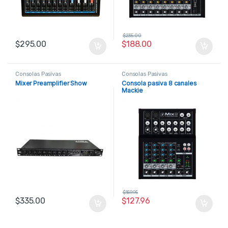
$
235.00
$
295.00
$
188.00
Consolas Pasivas
Consolas Pasivas
Mixer Preamplifier Show
Consola pasiva 8 canales
Mackie
$
159.95
$
335.00
$
127.96