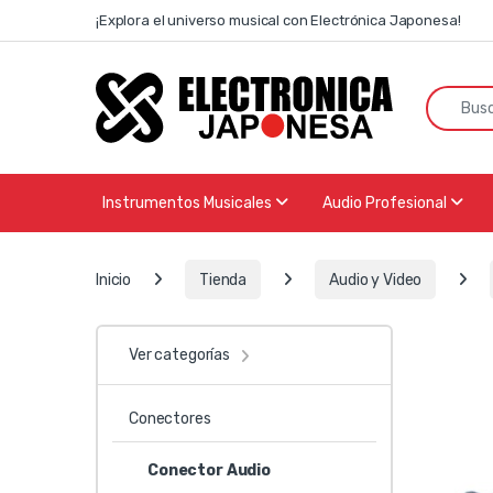
Skip to navigation
Skip to content
¡Explora el universo musical con Electrónica Japonesa!
Search f
Instrumentos Musicales
Audio Profesional
Inicio
Tienda
Audio y Video
Ver categorías
Conectores
Conector Audio