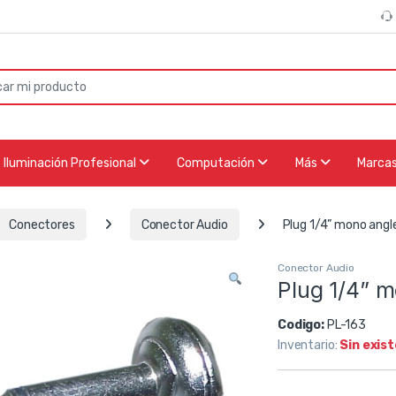
or:
Iluminación Profesional
Computación
Más
Marca
Conectores
Conector Audio
Plug 1/4” mono angl
Conector Audio
Plug 1/4” m
Codigo:
PL-163
Inventario:
Sin exis