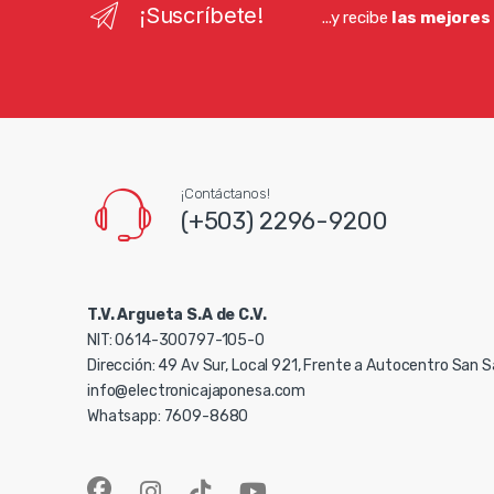
¡Suscríbete!
...y recibe
las mejores
¡Contáctanos!
(+503) 2296-9200
T.V. Argueta S.A de C.V.
NIT: 0614-300797-105-0
Dirección: 49 Av Sur, Local 921, Frente a Autocentro San 
info@electronicajaponesa.com
Whatsapp: 7609-8680