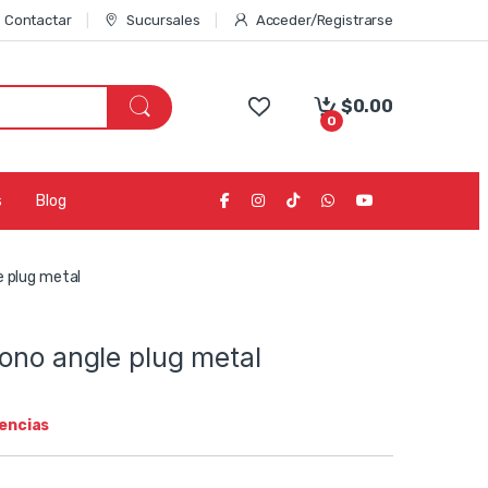
Contactar
Sucursales
Acceder/Registrarse
$
0.00
0
s
Blog
e plug metal
ono angle plug metal
tencias