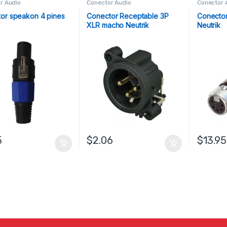
r Audio
Conector Audio
Conector 
or speakon 4 pines
Conector Receptable 3P
Conector
XLR macho Neutrik
Neutrik
5
$
2.06
$
13.95