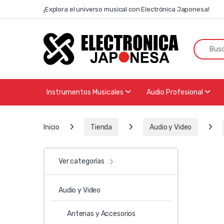
Skip to navigation
Skip to content
¡Explora el universo musical con Electrónica Japonesa!
Search f
Instrumentos Musicales
Audio Profesional
Inicio
Tienda
Audio y Video
Ver categorías
Audio y Video
Antenas y Accesorios