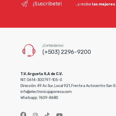
¡Suscríbete!
...y recibe
las mejores
¡Contáctanos!
(+503) 2296-9200
T.V. Argueta S.A de C.V.
NIT: 0614-300797-105-0
Dirección: 49 Av Sur, Local 921, Frente a Autocentro San 
info@electronicajaponesa.com
Whatsapp: 7609-8680