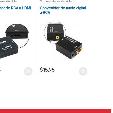
ores de video
Convertidores de video
dor de RCA a HDMI
Convertidor de audio digital
a RCA
5
$
15.95