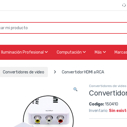
or:
Iluminación Profesional
Computación
Más
Marca
Convertidores de video
Convertidor HDMI a RCA
Convertidores de video
Convertido
Codigo:
150410
Inventario:
Sin exis