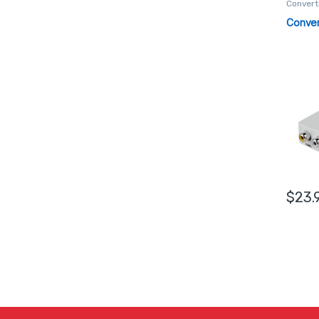
Convert
Conver
$
23.