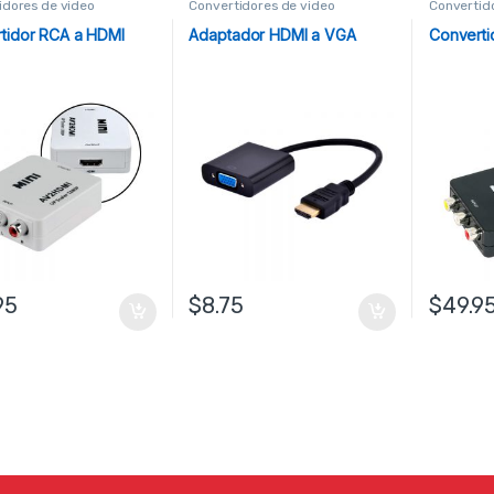
idores de video
Convertidores de video
Convertid
tidor RCA a HDMI
Adaptador HDMI a VGA
Converti
95
$
8.75
$
49.9