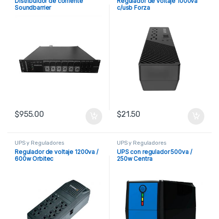
Distribuidor de corriente
Regulador de voltaje 1000va
Soundbarrier
c/usb Forza
$
955.00
$
21.50
UPS y Reguladores
UPS y Reguladores
Regulador de voltaje 1200va /
UPS con regulador 500va /
600w Orbitec
250w Centra