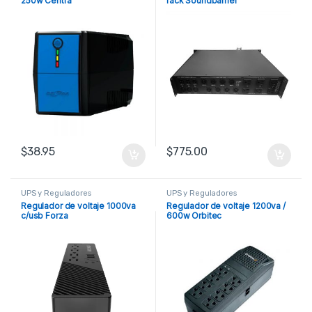
250w Centra
rack Soundbarrier
$
38.95
$
775.00
UPS y Reguladores
UPS y Reguladores
Regulador de voltaje 1000va
Regulador de voltaje 1200va /
c/usb Forza
600w Orbitec