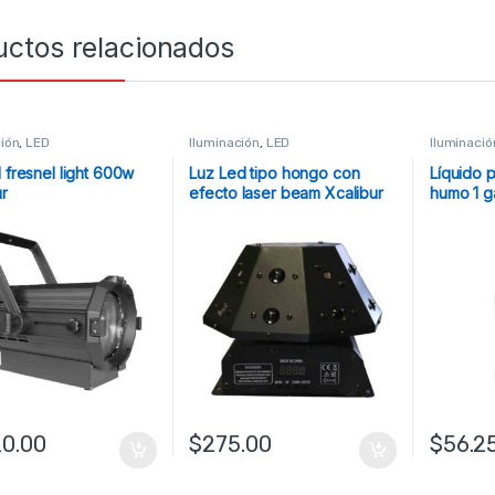
uctos relacionados
ción
,
LED
Iluminación
,
LED
Iluminació
 fresnel light 600w
Luz Led tipo hongo con
Líquido 
ur
efecto laser beam Xcalibur
humo 1 g
Xcalibur
20.00
$
275.00
$
56.2