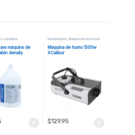
n
,
Liquidos
Iluminación
,
Maquinas de humo
para máquina de
Maquina de humo 1500w
alón density
XCalibur
5
$
129.95