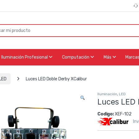
or:
Iluminación Profesional
Computación
Más
Marca
LED
Luces LED Doble Derby XCalibur
Iluminación
,
LED
Luces LED 
Codigo:
XEF-102
In