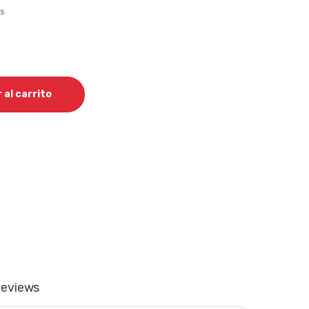
os
 al carrito
eviews