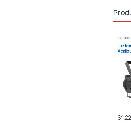
Prod
Ilumina
Luz led
Xcalib
$
1,2