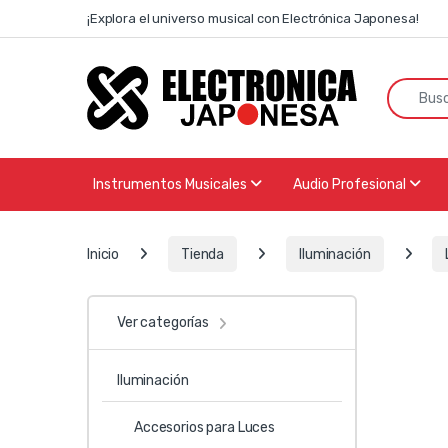
Skip to navigation
Skip to content
¡Explora el universo musical con Electrónica Japonesa!
Search f
Instrumentos Musicales
Audio Profesional
Inicio
Tienda
Iluminación
Ver categorías
Iluminación
Accesorios para Luces