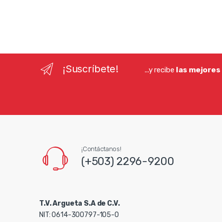
¡Suscríbete!
...y recibe
las mejores
¡Contáctanos!
(+503) 2296-9200
T.V. Argueta S.A de C.V.
NIT: 0614-300797-105-0