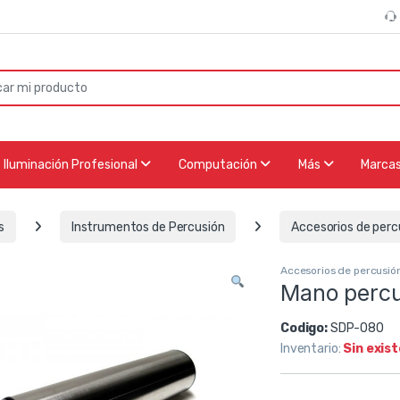
or:
Iluminación Profesional
Computación
Más
Marca
s
Instrumentos de Percusión
Accesorios de perc
Accesorios de percusió
Mano percu
Codigo:
SDP-080
Inventario:
Sin exis