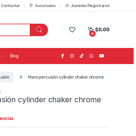
Contactar
Sucursales
Acceder/Registrarse
$
0.00
0
s
Blog
usión
Mano percusión cylinder chaker chrome
n
sión cylinder chaker chrome
tencias