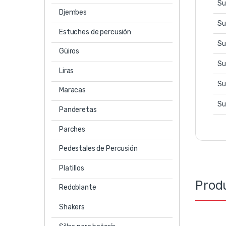
Su
Djembes
Su
Estuches de percusión
Su
Güiros
Su
Liras
Su
Maracas
Su
Panderetas
Parches
Pedestales de Percusión
Platillos
Prod
Redoblante
Shakers