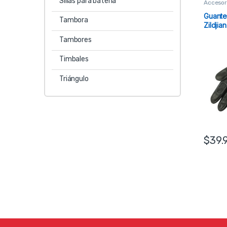
Sillas para batería
Accesor
Guante
Tambora
Zildjian
Tambores
Timbales
Triángulo
$
39.