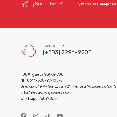
¡Suscríbete!
...y recibe
las mejores
¡Contáctanos!
(+503) 2296-9200
T.V. Argueta S.A de C.V.
NIT: 0614-300797-105-0
Dirección: 49 Av Sur, Local 921, Frente a Autocentro San 
info@electronicajaponesa.com
Whatsapp: 7609-8680