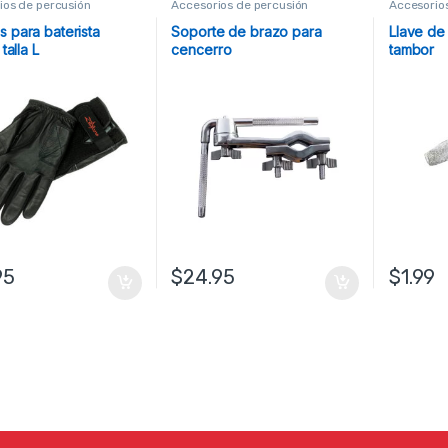
ios de percusión
Accesorios de percusión
Accesorio
s para baterista
Soporte de brazo para
Llave de
 talla L
cencerro
tambor
95
$
24.95
$
1.99