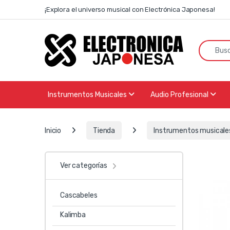
Skip to navigation
Skip to content
¡Explora el universo musical con Electrónica Japonesa!
Search f
Instrumentos Musicales
Audio Profesional
Inicio
Tienda
Instrumentos musicale
Ver categorías
Cascabeles
Kalimba