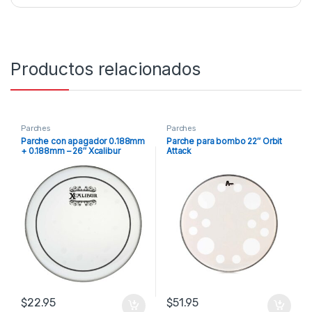
Productos relacionados
Parches
Parches
Parche con apagador 0.188mm
Parche para bombo 22″ Orbit
+ 0.188mm – 26″ Xcalibur
Attack
$
22.95
$
51.95