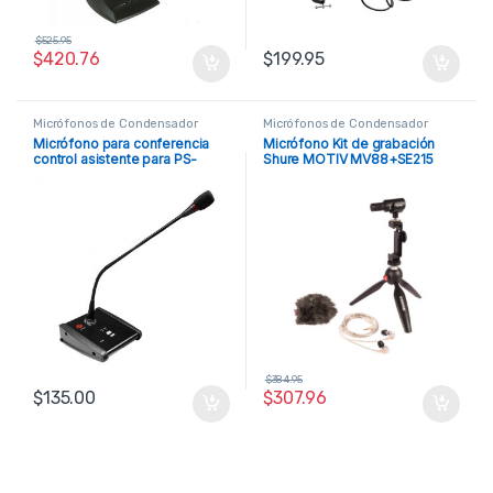
$
525.95
$
420.76
$
199.95
Micrófonos de Condensador
Micrófonos de Condensador
Micrófono para conferencia
Micrófono Kit de grabación
control asistente para PS-
Shure MOTIV MV88+SE215
4806 Show
$
384.95
$
135.00
$
307.96