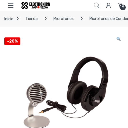
Skip to navigation
Skip to content
Open
0
Inicio
Tienda
Micrófonos
Micrófonos de Conde
-
20%